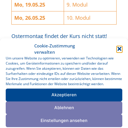
Mo, 19.05.25
9. Modul
Mo, 26.05.25
10. Modul
Ostermontag findet der Kurs nicht statt!
Cookie-Zustimmung
Was ist KT und an wen richtet sich das
verwalten
Um unsere Website zu optimieren, verwenden wir Technologien wie
Programm?
Cookies, um Geräteinformationen zu speichern und/oder darauf
zuzugreifen. Wenn Sie akzeptieren, können wir Daten wie das
Surfverhalten oder eindeutige IDs auf dieser Website verarbeiten. Wenn
KT steht für „Kontrolliertes Trinken“
Sie Ihre Zustimmung nicht erteilen oder zurückziehen, können bestimmte
undist ein10-wöchiges Gruppenangebot,
Merkmale und Funktionen der Website beeinträchtigt werden.
welches sich an Menschen richtet, die
Akzeptieren
Alkohol konsumieren, sich aktiv mit ihrem
Konsum beschäftigen wollen, diesen
Ablehnen
verändern und/oder reduzieren möchten,
die Abstinenz dabei jedoch
NICHT
Einstellungen ansehen