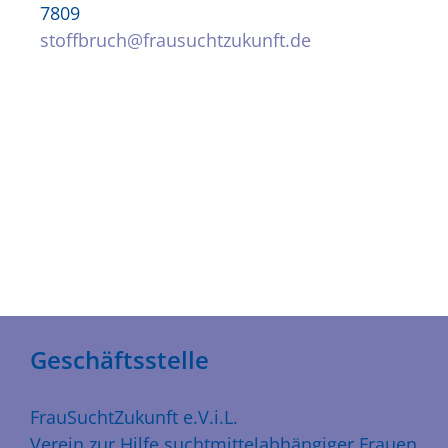
7809
stoffbruch@frausuchtzukunft.de
Geschäftsstelle
FrauSuchtZukunft e.V.i.L.
Verein zur Hilfe suchtmittelabhängiger Frauen